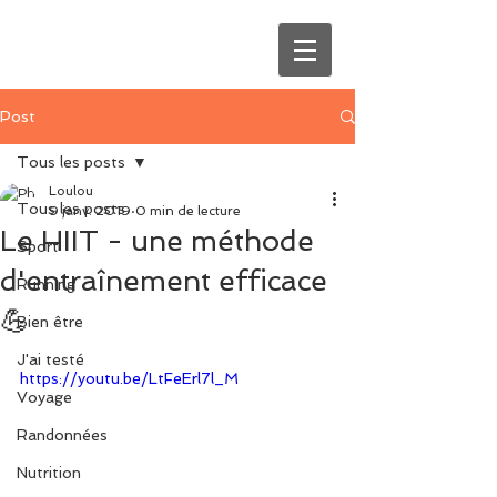
Post
Tous les posts
Loulou
Tous les posts
9 janv. 2019
0 min de lecture
Le HIIT - une méthode
Sport
d'entraînement efficace
Running
💪
Bien être
J'ai testé
https://youtu.be/LtFeErl7l_M
Voyage
Randonnées
Nutrition