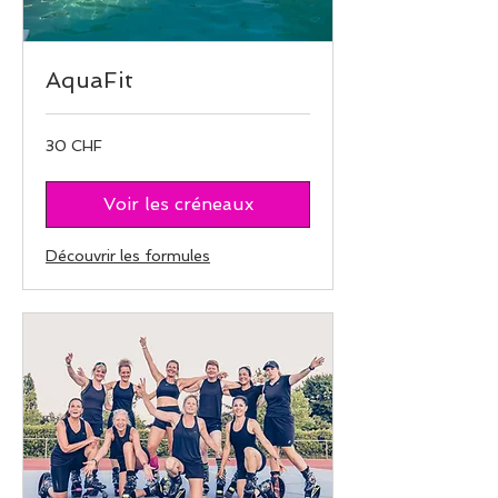
AquaFit
30
30 CHF
francs
suisses
Voir les créneaux
Découvrir les formules