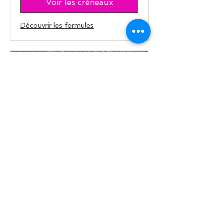
Voir les créneaux
Découvrir les formules
Evening POWER
Libére le stress, renforce tout le
corps et recharge ton énergie.
Ambiance motivante garantie!