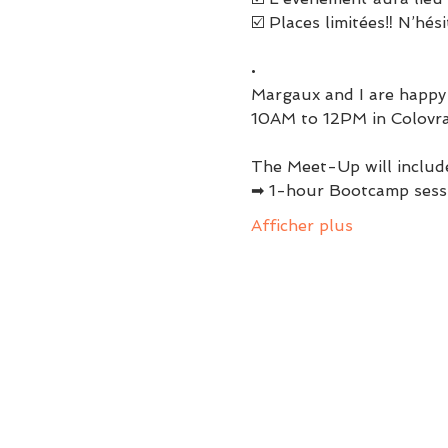
☑️ Places limitées‼️ N’hé
•

Margaux and I are happy
The Meet-Up will include
➡ 1-hour Bootcamp sessi
Afficher plus