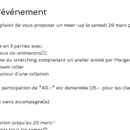
l'événement
plaisir de vous proposer un meet-up le samedi 28 mars p
en 3 parties avec:

us co-animerons🏋🏻

me du stretching comprenant un atelier animé par Margaux
foam roller

 participation de *40.-* est demandée (35.- pour les cli
ption jusqu’au 25 mars✅

par tous les temps😊
