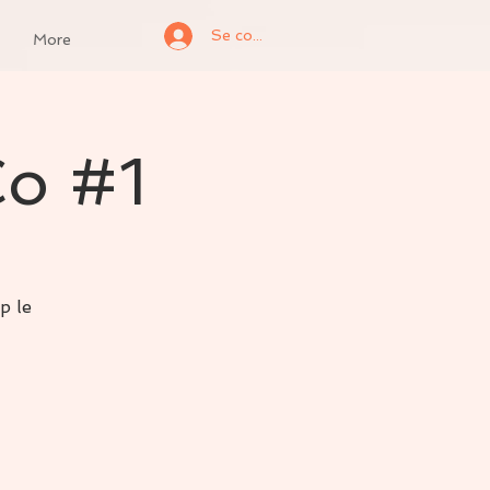
Se connecter
More
o #1
p le