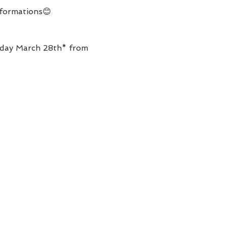
formations😊

rday March 28th* from 