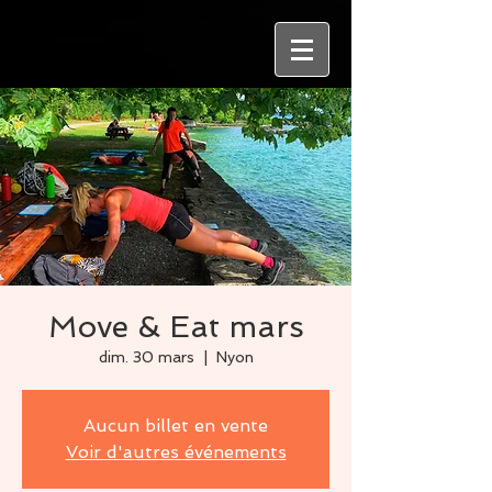
Move & Eat mars
dim. 30 mars
  |  
Nyon
Aucun billet en vente
Voir d'autres événements