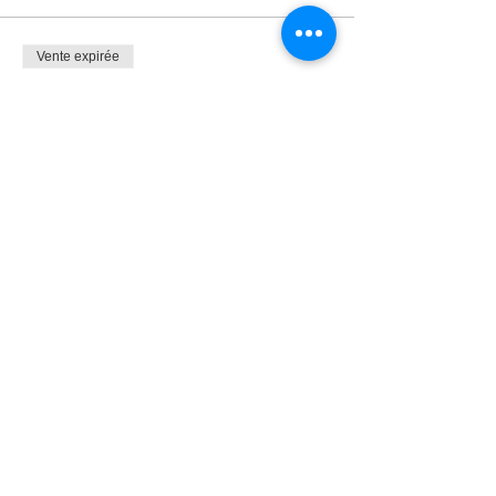
Vente expirée
Type de billet
Sunrise Randole #1
Plus d'info
Prix
30.00 CHF
Partager cet événement