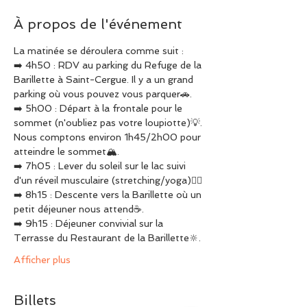
À propos de l'événement
La matinée se déroulera comme suit :
➡️ 4h50 : RDV au parking du Refuge de la 
Barillette à Saint-Cergue. Il y a un grand 
parking où vous pouvez vous parquer🚗.
➡️ 5h00 : Départ à la frontale pour le 
sommet (n'oubliez pas votre loupiotte)💡. 
Nous comptons environ 1h45/2h00 pour 
atteindre le sommet🏔.
➡️ 7h05 : Lever du soleil sur le lac suivi 
d'un réveil musculaire (stretching/yoga)🧘‍♀️
➡️ 8h15 : Descente vers la Barillette où un 
petit déjeuner nous attend☕️.
➡️ 9h15 : Déjeuner convivial sur la 
Terrasse du Restaurant de la Barillette🔆.
Afficher plus
Billets