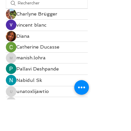
Charlyne Brügger
vincent blanc
Diana
Catherine Ducasse
manish.lohra
manish.lohra
Pallavi Deshpande
Nabidul Sk
unatoxlijawtio
unatoxlijawtio
lphilipona78
lphilipona78
Loulou