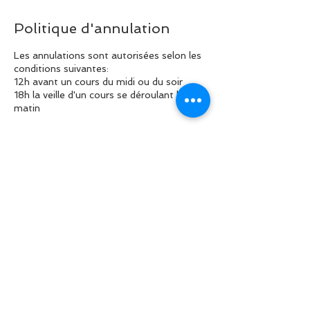
Politique d'annulation
Les annulations sont autorisées selon les
conditions suivantes:
12h avant un cours du midi ou du soir
18h la veille d'un cours se déroulant le
matin
Coordonnées
+41 795061278
fitbyloulou@gmail.com
Genolier, Suisse