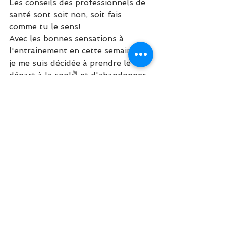
Les conseils des professionnels de 
santé sont soit non, soit fais 
comme tu le sens!
Avec les bonnes sensations à 
l'entrainement en cette semaine 11, 
je me suis décidée à prendre le 
départ à la cool✌ et d'abandonner 
si la moindre douleur venait à se 
réveiller!
Du coup, j'accompagne blablarun 
sur la ligne de départ pour la 
version 14km du Lyon Urban Trail, 
la deuxième année consécutive 
pour moi! Et advienne que pourra🙂