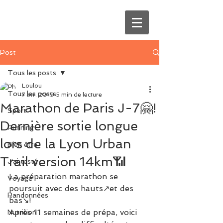
Post
Tous les posts
Loulou
Tous les posts
7 avr. 2019
5 min de lecture
Marathon de Paris J-7🤗!
Sport
Dernière sortie longue
Running
lors de la Lyon Urban
Bien être
Trail version 14km📶
J'ai testé
La préparation marathon se 
Voyage
poursuit avec des hauts↗et des 
Randonnées
bas↘!
Après 11 semaines de prépa, voici 
Nutrition