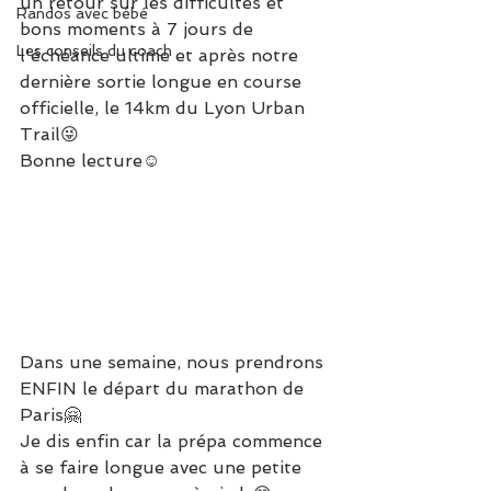
un retour sur les difficultés et 
Randos avec bébé
bons moments à 7 jours de 
Les conseils du coach
l'échéance ultime et après notre 
dernière sortie longue en course 
officielle, le 14km du Lyon Urban 
Trail😜
Bonne lecture☺
Dans une semaine, nous prendrons 
ENFIN le départ du marathon de 
Paris🤗
Je dis enfin car la prépa commence 
à se faire longue avec une petite 