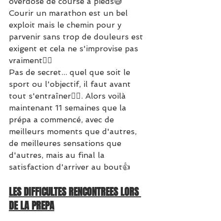
overdose de course à pieds😅
Courir un marathon est un bel 
exploit mais le chemin pour y 
parvenir sans trop de douleurs est 
exigent et cela ne s'improvise pas 
vraiment🙆‍♀
Pas de secret... quel que soit le 
sport ou l'objectif, il faut avant 
tout s'entraîner🏋‍♂. Alors voilà 
maintenant 11 semaines que la 
prépa a commencé, avec de 
meilleurs moments que d'autres, 
de meilleures sensations que 
d'autres, mais au final la 
satisfaction d'arriver au bout👍
LES DIFFICULTES RENCONTREES LORS 
DE LA PREPA