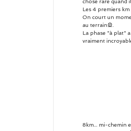
chose rare quand il 
Les 4 premiers km 
On court un moment 
au terrain🎡.
La phase "à plat" a
vraiment incroyabl
8km... mi-chemin en