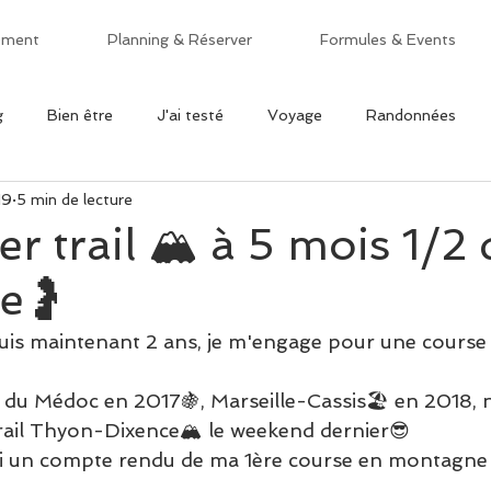
ement
Planning & Réserver
Formules & Events
g
Bien être
J'ai testé
Voyage
Randonnées
19
5 min de lecture
ils du coach
er trail 🏔 à 5 mois 1/2 
e🤰
s maintenant 2 ans, je m'engage pour une course of
 du Médoc en 2017🍇, Marseille-Cassis🏖 en 2018, 
Trail Thyon-Dixence🏔 le weekend dernier😎
ci un compte rendu de ma 1ère course en montagne