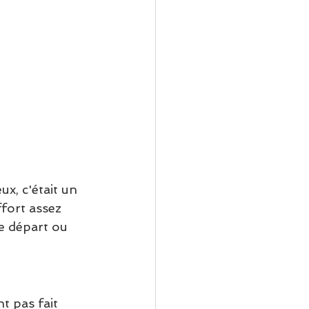
x, c'était un 
ffort assez 
e départ ou 
nt pas fait 