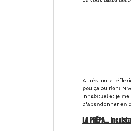
Je vous laisse décou
Après mure réflexio
peu ça ou rien! Niv
inhabituel et je me
d'abandonner en c
LA PRÉPA... Inexist