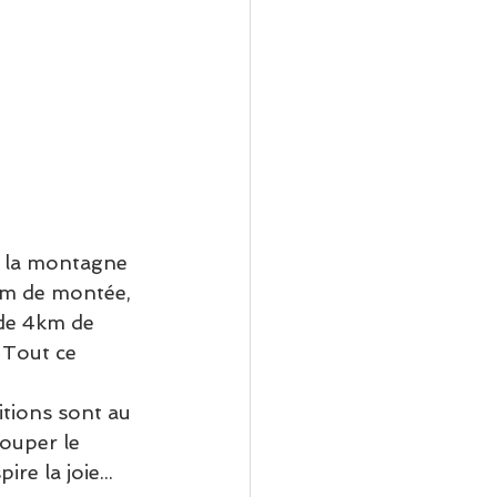
 la montagne 
m de montée, 
 de 4km de 
 Tout ce 
itions sont au 
ouper le 
re la joie... 