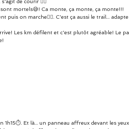
s'agit de courir 🏃‍♂
sont mortels😅! Ca monte, ça monte, ça monte!!!
puis on marche🚶‍♀. C'est ça aussi le trail... adapte
rrive! Les km défilent et c'est plutôt agréable! Le p
e!
 1h15⏱. Et là... un panneau affreux devant les yeux