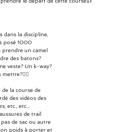
 prendre le départ de cette course👍
dans la discipline, 
 posé 1000 
n prendre un camel 
dre des batons? 
ne veste? Un k-way? 
 mettre?🤷‍♀
e de la course de 
rdé des vidéos des 
 etc., etc...
aussures de trail 
 pas de sac ou autre 
mon poids à porter et 