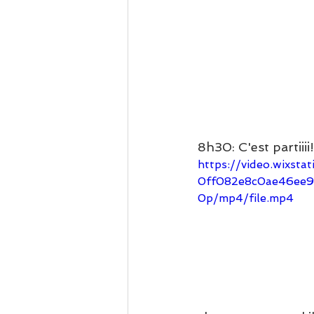
8h30: C'est partiiii!
https://video.wixsta
0ff082e8c0ae46ee
0p/mp4/file.mp4