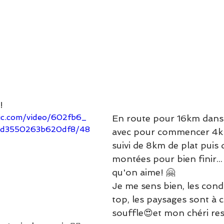
!
tic.com/video/602fb6_
En route pour 16km dans
9d3550263b620df8/48
avec pour commencer 4k
suivi de 8km de plat puis
montées pour bien finir...
qu'on aime! 🤗
Je me sens bien, les cond
top, les paysages sont à c
souffle😍et mon chéri respi