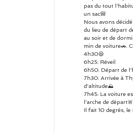
pas du tout l'habit
un sac🎒
Nous avons décidé
du lieu de départ de
au soir et de dormi
min de voiture🚗. Ce
4h30😆
6h25: Réveil
6h50: Départ de l'h
7h30: Arrivée à T
d'altitude⛰
7h45: La voiture es
l'arche de départ🚨
Il fait 10 degrès, l