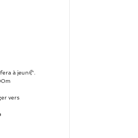
fera à jeun🥐.
000m 
ger vers 
