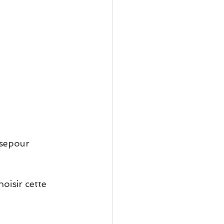
rsepour 
oisir cette 