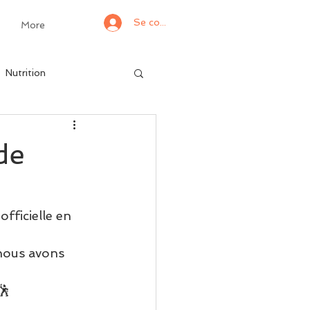
Se connecter
More
Nutrition
de
ficielle en 
nous avons 
🕺