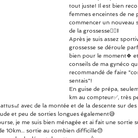
tout juste! Il est bien r
femmes enceintes de ne 
commencer un nouveau sp
de la grossesse
🏌‍♀!
Après je suis assez sportiv
grossesse se déroule par
bien pour le moment🍀 et j'
conseils de ma gynéco qu
recommandé de faire "co
sentais"!
En guise de prépa, seule
km au compteur✅, très pe
attus🎢 avec de la montée et de la descente sur des 
tude et peu de sorties longues également😅
urse, je me suis bien ménagée et ai fait une sortie 
e 10km... sortie au combien difficille😓