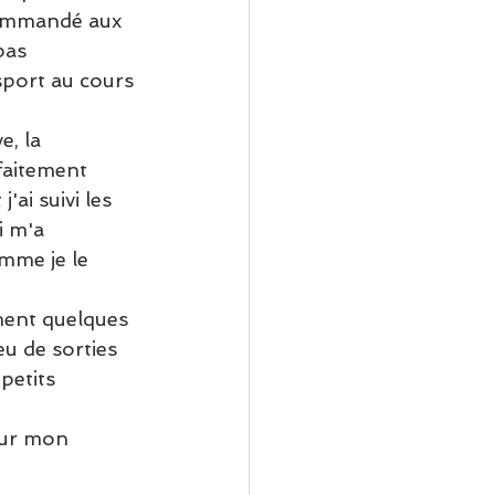
ecommandé aux 
pas 
ort au cours 
e, la 
faitement 
ai suivi les 
i m'a 
mme je le 
ment quelques 
u de sorties 
petits 
sur mon 