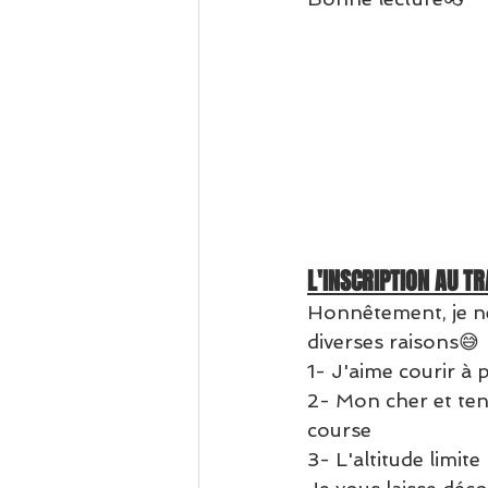
L'INSCRIPTION AU TR
Honnêtement, je ne
diverses raisons😅
1- J'aime courir à 
2- Mon cher et tend
course
3- L'altitude limi