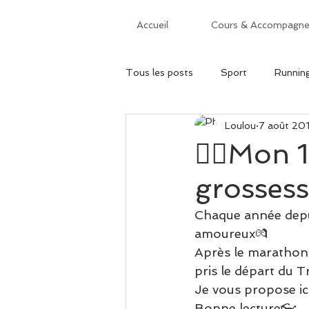
Accueil
Cours & Accompagn
Tous les posts
Sport
Runnin
Loulou
7 août 20
Randos avec bébé
Les conse
🏃‍♀Mon 1
grossess
Chaque année depui
amoureux💏
Après le marathon
pris le départ du 
Je vous propose i
Bonne lecture👓