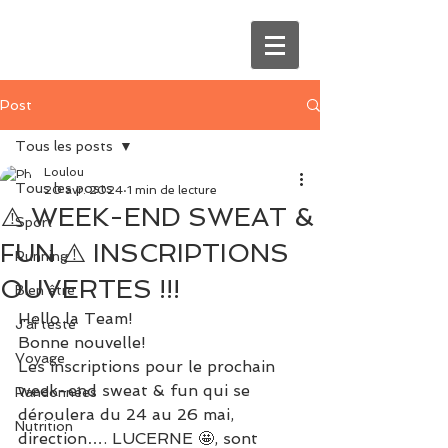
Post
Tous les posts
Loulou
Tous les posts
20 avr. 2024
1 min de lecture
⚠️ WEEK-END SWEAT &
Sport
FUN ⚠️ INSCRIPTIONS
Running
OUVERTES !!!
Bien être
Hello la Team!
J'ai testé
Bonne nouvelle!
Voyage
Les inscriptions pour le prochain 
week-end sweat & fun qui se 
Randonnées
déroulera du 24 au 26 mai, 
Nutrition
direction…. LUCERNE 🤩, sont 